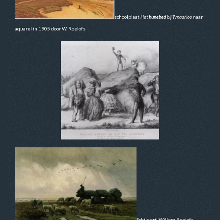
schoolplaat
Het
hunebed
bij Tynaarloo
naar
aquarel in 1905 door W. Roelofs
Schilderij Willem Roelofs