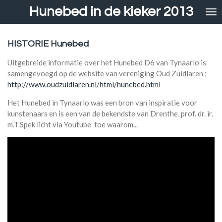
Hunebed in de kieker 2013
Ga
direct
naar
de
HISTORIE Hunebed
hoofdinhoud
Uitgebreide informatie over het Hunebed D6 van Tynaarlo is
samengevoegd op de website van vereniging Oud Zuidlaren ;
http://www.oudzuidlaren.nl/html/hunebed.html
Het Hunebed in Tynaarlo was een bron van inspiratie voor
kunstenaars en is een van de bekendste van Drenthe, prof. dr. ir.
m.T.Spek licht via Youtube toe waarom...