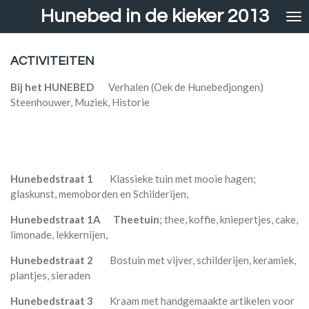
Hunebed in de kieker 2013
Ga
direct
naar
de
ACTIVITEITEN
hoofdinhoud
Bij het HUNEBED
Verhalen (Oek de Hunebedjongen)
Steenhouwer, Muziek, Historie
Hunebedstraat 1
Klassieke tuin met mooie hagen;
glaskunst, memoborden en Schilderijen,
Hunebedstraat 1A
Theetuin
; thee, koffie, kniepertjes, cake,
limonade, lekkernijen,
Hunebedstraat 2
Bostuin met vijver, schilderijen, keramiek,
plantjes, sieraden
Hunebedstraat 3
Kraam met handgemaakte artikelen voor