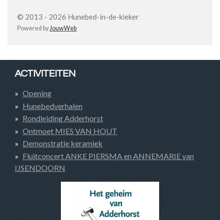
© 2013 - 2026 Hunebed-in-de-kieker
Powered by
JouwWeb
ACTIVITEITEN
Opening
Hunebedverhalen
Rondleiding Adderhorst
Ontmoet MIES VAN HOUT
Demonstratie keramiek
Fluitconcert ANKE PIERSMA en ANNEMARIE van
IJSENDOORN